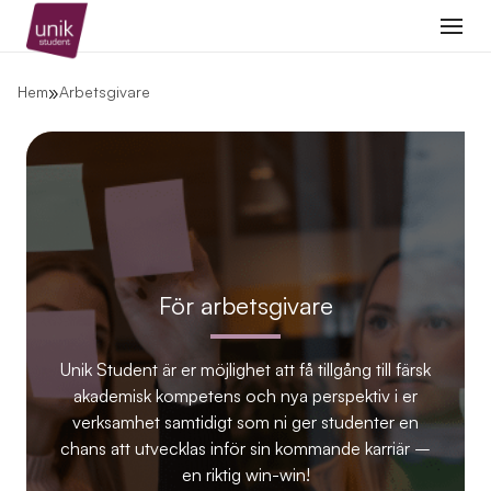
Student
Arbetsgivare
Kontakt
Spontan
»
Hem
Arbetsgivare
För arbetsgivare
Unik Student är er möjlighet att få tillgång till färsk
akademisk kompetens och nya perspektiv i er
verksamhet samtidigt som ni ger studenter en
chans att utvecklas inför sin kommande karriär –
en riktig win-win!