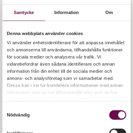
partnerskap med Kårservice i Östergötland AB vid
Linköpings Universitet. Alla studentuppdrag ger en kick-
Samtycke
Information
Om
back till Kårservice vilket ger både studenter och
uppdragsgivare möjlighet att aktivt bidra till det kollektiva
studentlivet samtidigt som företag får in kompetens för
Denna webbplats använder cookies
att lösa konkreta behov. Detta genererar i sin tur ett
Vi använder enhetsidentifierare för att anpassa innehållet
nätverksbyggande som stärker den strategiska
och annonserna till användarna, tillhandahålla funktioner
kompetensförsörjningen. Vi ser det som win-win-win!
för sociala medier och analysera vår trafik. Vi
vidarebefordrar även sådana identifierare och annan
information från din enhet till de sociala medier och
annons- och analysföretag som vi samarbetar med.
Kundreferens
Kundreferens
Dessa kan i sin tur kombinera informationen med annan
Studentkonsulter
Studentkonsulte
information som du har tillhandahållit eller som de har
som avlastade,
nyckelroll i ISO-
samlat in när du har använt deras tjänster.
skapade struktur
certifieringen
Samtyckesval
och möjliggjorde
Nödvändig
Universal Power Nordic 
fokus
stod inför det resurskr
arbetet att genomföra e
Matchningen och uppstarten