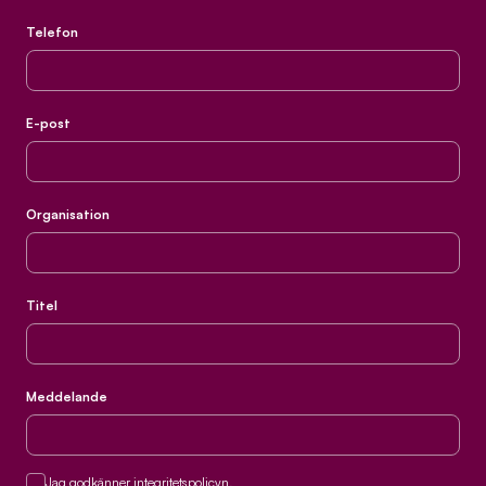
Telefon
E-post
Organisation
Titel
Meddelande
Samtycke
Jag godkänner integritetspolicyn.