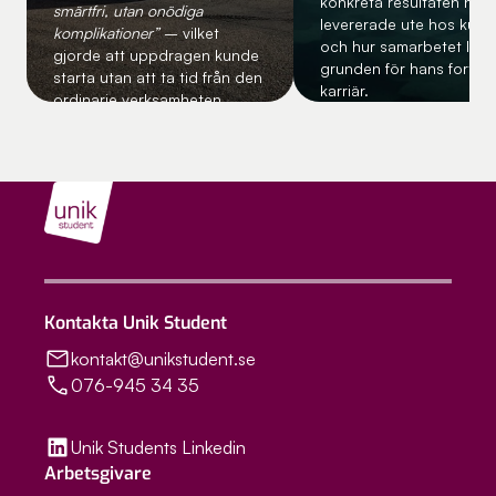
konkreta resultaten han
smärtfri, utan onödiga
levererade ute hos kund
komplikationer”
– vilket
och hur samarbetet lad
gjorde att uppdragen kunde
grunden för hans fortsat
starta utan att ta tid från den
karriär.
ordinarie verksamheten.
Kontakta Unik Student
kontakt@unikstudent.se
076-945 34 35
Unik Students Linkedin
Arbetsgivare