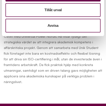
flexibelt och professionellt.
Tillåt urval
Strategiska affärsfördelar med
Avvisa
studentkonsult i ISO-certifiering
Caset med Universal Power Nordic AB visar tydligt det
strategiska värdet av att integrera akademisk kompetens i
affärskritiska projekt. Genom att samarbeta med Unik Student
fick företaget inte bara en kostnadseffektiv och flexibel lösning
för att driva sin ISO-certifiering i mål, utan de investerade även i
framtidens arbetskraft. De fick praktisk hjälp med konkreta
utmaningar, samtidigt som en driven talang gavs möjligheten att
applicera sina akademiska kunskaper på verkliga problem i
näringslivet.