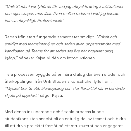
”Unik Student var lyhörda för vad jag uttryckte kring kvalifikationer
och egenskaper, men läste även mellan raderna i vad jag kanske
inte sa uttryckligt. Professionellt!”
Redan från start fungerade samarbetet smidigt.
”Enkelt och
smidigt med teamsintervjuer och sedan även uppstartsmöte med
kandidaten på Teams för att sedan ses live när projektet drog
igång,”
påpekar Kajsa Mildén om introduktionen.
Hela processen byggde på en nära dialog där även stödet och
återkopplingen från Unik Students konsultchef lyfts fram:
”Mycket bra. Snabb återkoppling och stor flexibilitet när vi behövde
skjuta på uppstart,”
säger Kajsa.
Med denna inkluderande och flexibla process kunde
studentkonsulten snabbt bli en naturlig del av teamet och bidra
till att driva projektet framåt på ett strukturerat och engagerat