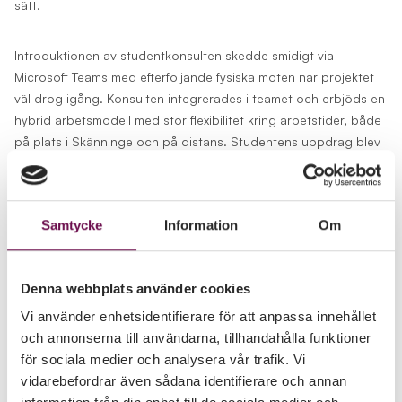
sätt.
Introduktionen av
studentkonsulten
skedde smidigt via
Microsoft Teams med efterföljande fysiska möten när projektet
väl drog igång. Konsulten integrerades i teamet och erbjöds en
hybrid arbetsmodell med stor flexibilitet kring arbetstider, både
på plats i Skänninge och på distans. Studentens uppdrag blev
att verka som analytiskt stöd: att kartlägga processer, upprätta
dokumentationsmallar och driva uppföljning med den interna
organisationen.
Samtycke
Information
Om
Värde och resultat genom
Denna webbplats använder cookies
studentkonsultens insats vid ISO-
Vi använder enhetsidentifierare för att anpassa innehållet
certifiering
och annonserna till användarna, tillhandahålla funktioner
för sociala medier och analysera vår trafik. Vi
Samarbetet mellan Universal Power Nordic och Unik Student
vidarebefordrar även sådana identifierare och annan
resulterade i direkt mätbara framgångar och värdeskapande