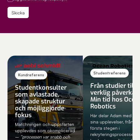
Studentreferens
Kundreferens
Från studier till
Studentkonsulter
verklig påverkan
som avlastade,
Min tid hos Ocea
skapade struktur
Robotics
och möjliggjorde
fokus
Här delar Adam med sig
sina upplevelser, från de
Matchningen och uppstarten
första stegen i
upplevdes som okomplicerad
rekryteringsprocessen ti
–
”processen var snabb och