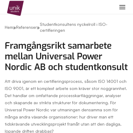
Student
Arbetsgivare
Kontakt
Spontan
Studentkonsultens nyckelroll i ISO-
»
»
Hem
Referenser
certifieringen
Framgångsrikt samarbete
mellan Universal Power
Nordic AB och studentkonsult
Att driva igenom en certifieringsprocess, såsom ISO 14001 och
ISO 9001, är ett komplext arbete som kräver stor noggrannhet.
Det handlar om omfattande processkartläggningar, analyser
och skapande av strikta strukturer för dokumentering. För
Universal Power Nordic var utmaningen densamma som för
många andra växande organisationer: hur driver man ett
tidskrävande utvecklingsprojekt framåt utan att den dagliga,
löpande driften drabbas?