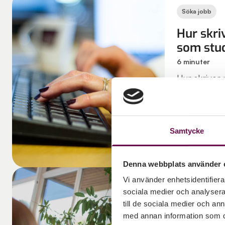
Söka jobb
Hur skri
som stu
6 minuter
Hur skriver
student – u
arbetslivse
kompletta 
Samtycke
råd du kan a
Denna webbplats använder 
Vi använder enhetsidentifierar
Karriärtips
sociala medier och analysera 
till de sociala medier och a
Hur får 
med annan information som du 
arbetsli