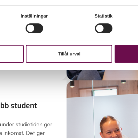
der studietiden?
Inställningar
Statistik
betslivserfarenhet
etiden – hur gör man?
onkreta vägarna som
 försprång på
Tillåt urval
naden redan innan
obb student
 under studietiden ger
a inkomst. Det ger