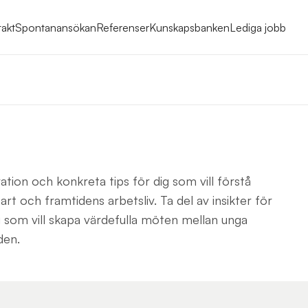
akt
Spontanansökan
Referenser
Kunskapsbanken
Lediga jobb
ration och konkreta tips för dig som vill förstå
art och framtidens arbetsliv. Ta del av insikter för
 som vill skapa värdefulla möten mellan unga
den.