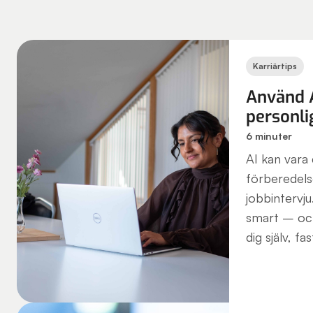
Karriärtips
Använd 
personli
6 minuter
AI kan vara 
förberedels
jobbintervj
smart – och
dig själv, fa