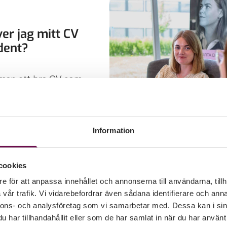
ver jag mitt CV
dent?
 man ett bra CV som
tan lång
rfarenhet? Här är den
guiden med konkreta
Information
nvända direkt.
cookies
e för att anpassa innehållet och annonserna till användarna, tillh
vår trafik. Vi vidarebefordrar även sådana identifierare och anna
nnons- och analysföretag som vi samarbetar med. Dessa kan i sin
man relevant
har tillhandahållit eller som de har samlat in när du har använt 
vserfarenhet