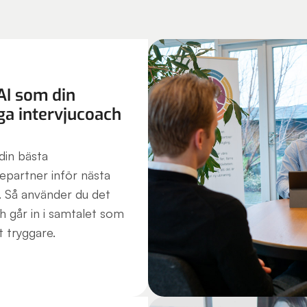
AI som din
ga intervjucoach
din bästa
epartner inför nästa
u. Så använder du det
 går in i samtalet som
st tryggare.