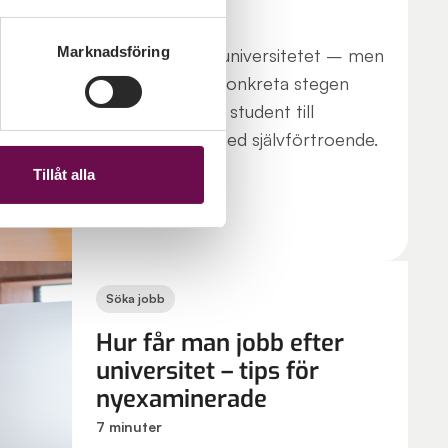
6 minuter
Marknadsföring
Nytt jobb efter universitetet – men
hur? Här är de konkreta stegen
som tar dig från student till
yrkesverksam med självförtroende.
Tillåt alla
Söka jobb
Hur får man jobb efter
universitet – tips för
nyexaminerade
7 minuter