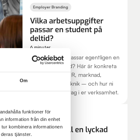
Employer Branding
Vilka arbetsuppgifter
passar en student på
deltid?
6 minuter
Vilka uppgifter passar egentligen en
student på deltid? Här är konkreta
exempel inom HR, marknad,
Om
ekonomi och teknik – och hur ni
hittar rätt uppdrag i er verksamhet.
andahålla funktioner för
Karriärtips
n information från din enhet
 tur kombinera informationen
Din guide till en lyckad
deras tjänster.
karriärstart