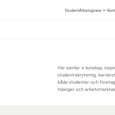
Student
Arbetsgivare
Kont
Här samlar vi kunskap, inspi
studentrekrytering, karriärst
både studenter och företag
talanger och arbetsmarkna